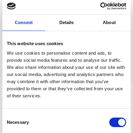
Intresserad av att veta mer?
Vi kan hjälpa dig med lösningar som ger
Consent
Details
About
reducerad eller till och med en kemikaliefri
arbetsmiljö. Olika verksamheter har olika behov
This website uses cookies
och förutsättningar så vi kan tillsammans se
över hur just er lösning skulle kunna se ut.
We use cookies to personalise content and ads, to
provide social media features and to analyse our traffic.
We also share information about your use of our site with
KONTAKTA OSS
our social media, advertising and analytics partners who
may combine it with other information that you’ve
provided to them or that they’ve collected from your use
of their services.
Consent
Necessary
Selection