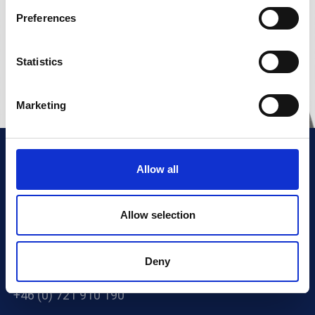
Preferences
Statistics
Marketing
KONTAKT
Allow all
Scandinavian Water Technology AB
Jägershillgatan 26
Allow selection
213 75 Malmö, Sverige
Deny
info@swatab.com
+46 (0) 721 910 190