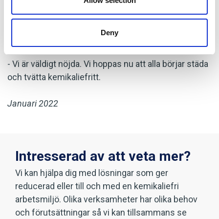
Allow selection
kommuner och organisationer har nu besökt och
planerar att besöka Laxå Kommun i studiesyfte för
att själva inspireras till att införa en hållbar lokalvård,
Deny
säger Helene Flyckt och avslutar:
- Vi är väldigt nöjda. Vi hoppas nu att alla börjar städa
och tvätta kemikaliefritt.
Januari 2022
Intresserad av att veta mer?
Vi kan hjälpa dig med lösningar som ger
reducerad eller till och med en kemikaliefri
arbetsmiljö. Olika verksamheter har olika behov
och förutsättningar så vi kan tillsammans se