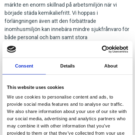
märkte en enorm skillnad på arbetsmiljön när vi
började städa kemikaliefritt. Vi hoppas i
förlängningen även att den förbättrade
inomhusmiljön kan innebära mindre sjukfrånvaro för
både personal och barn samt stora
kostnadsbesparingar för kommunen, säger Heléne
Flyckt.
Consent
Details
About
"Förutom att det blir rent och att vi
skonar miljön så har det en tydlig effekt
This website uses cookies
på dem som jobbar med lokalvården.
We use cookies to personalise content and ads, to
Deras allergiska reaktioner och
provide social media features and to analyse our traffic.
huvudvärk är borta."
We also share information about your use of our site with
Heléne Flyckt, enhetschef vid Lokal– och
our social media, advertising and analytics partners who
Miljöservice på Laxå Kommun
may combine it with other information that you’ve
provided to them or that they’ve collected from your use