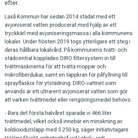
efter.
Laxå Kommun har sedan 2014 städat med ett
avjoniserat vatten producerat med hjälp av ett
tryckkärl med avjoniseringsmassa i alla kommunens
lokaler. Under hösten 2019 togs ytterligare ett steg i
deras hållbara lokalvård. På kommunens tvätt- och
städcentral kopplades DIRO filtersystem in till
tvättmaskinerna för att tvätta moppar och
mikrofiberdukar, samt en tappkran för påfyllning till
sprayflaskor för ytstädning. DIRO-vattnet som
används är ett ultrarent avjoniserat vatten som gör
att varken tvättmedel eller rengöringsmedel behövs.
- Bara det första halvåret sparade vi 466 liter
tvättmedel, vilket också innebär en minskning av
koldioxidutsläpp med 5 250 kg, säger initiativtagare
Heléne Flyckt, enhetschef vid Lokal– och